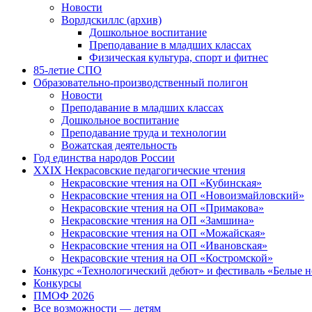
Новости
Ворлдскиллс (архив)
Дошкольное воспитание
Преподавание в младших классах
Физическая культура, спорт и фитнес
85-летие СПО
Образовательно-производственный полигон
Новости
Преподавание в младших классах
Дошкольное воспитание
Преподавание труда и технологии
Вожатская деятельность
Год единства народов России
XXIX Некрасовские педагогические чтения
Некрасовские чтения на ОП «Кубинская»
Некрасовские чтения на ОП «Новоизмайловский»
Некрасовские чтения на ОП «Примакова»
Некрасовские чтения на ОП «Замшина»
Некрасовские чтения на ОП «Можайская»
Некрасовские чтения на ОП «Ивановская»
Некрасовские чтения на ОП «Костромской»
Конкурс «Технологический дебют» и фестиваль «Белые 
Конкурсы
ПМОФ 2026
Все возможности — детям