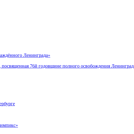
саждённого Ленинграда»
, посвященная 76й годовщине полного освобождения Ленинград
ербурге
лимпикс»