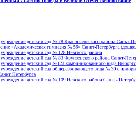
ященный 75-летию Победы в Великой Отечественной войне
 учреждение детский сад № 78 Красносельского района Санкт-
ение «Академическая гимназия № 56» Санкт-Петербурга (дошко
 учреждение детский сад № 128 Невского района
 учреждение детский сад № 83 Фрунзенского района Санкт-Пете
 учреждение детский сад №123 комбинированного вида Выборгс
 учреждение детский сад общеразвивающего вида № 39 с приори
Санкт-Петербурга
 учреждение детский сад № 109 Невского района Санкт- Петербу