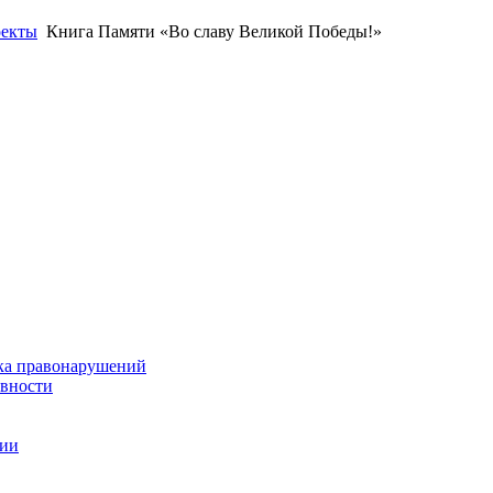
оекты
Книга Памяти «Во славу Великой Победы!»
ка правонарушений
ивности
ции