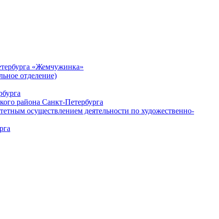
Петербурга «Жемчужинка»
льное отделение)
рбурга
кого района Санкт-Петербурга
тетным осуществлением деятельности по художественно-
рга