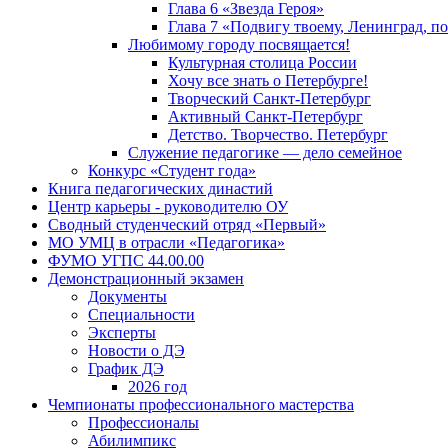
Глава 6 «Звезда Героя»
Глава 7 «Подвигу твоему, Ленинград, п
Любимому городу посвящается!
Культурная столица России
Хочу все знать о Петербурге!
Творческий Санкт-Петербург
Активный Санкт-Петербург
Детство. Творчество. Петербург
Служение педагогике — дело семейное
Конкурс «Студент года»
Книга педагогических династий
Центр карьеры - руководителю ОУ
Сводный студенческий отряд «Первый»
МО УМЦ в отрасли «Педагогика»
ФУМО УГПС 44.00.00
Демонстрационный экзамен
Документы
Специальности
Эксперты
Новости о ДЭ
График ДЭ
2026 год
Чемпионаты профессионального мастерства
Профессионалы
Абилимпикс