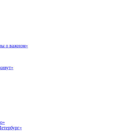
ры о важном»
живут»
то»
Петербург»