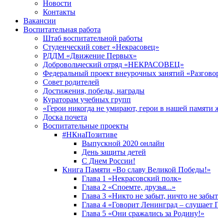
Новости
Контакты
Вакансии
Воспитательная работа
Штаб воспитательной работы
Студенческий совет «Некрасовец»
РДДМ «Движение Первых»
Добровольческий отряд «НЕКРАСОВЕЦ»
Федеральный проект внеурочных занятий «Разгово
Совет родителей
Достижения, победы, награды
Кураторам учебных групп
«Герои никогда не умирают, герои в нашей памяти 
Доска почета
Воспитательные проекты
#НКнаПозитиве
Выпускной 2020 онлайн
День защиты детей
С Днем России!
Книга Памяти «Во славу Великой Победы!»
Глава 1 «Некрасовский полк»
Глава 2 «Споемте, друзья...»
Глава 3 «Никто не забыт, ничто не забы
Глава 4 «Говорит Ленинград – слушает 
Глава 5 «Они сражались за Родину!»