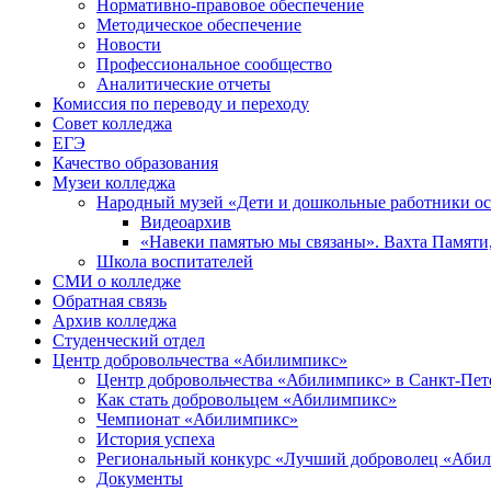
Нормативно-правовое обеспечение
Методическое обеспечение
Новости
Профессиональное сообщество
Аналитические отчеты
Комиссия по переводу и переходу
Совет колледжа
ЕГЭ
Качество образования
Музеи колледжа
Народный музей «Дети и дошкольные работники о
Видеоархив
«Навеки памятью мы связаны». Вахта Памяти
Школа воспитателей
СМИ о колледже
Обратная связь
Архив колледжа
Студенческий отдел
Центр добровольчества «Абилимпикс»
Центр добровольчества «Абилимпикс» в Санкт-Пет
Как стать добровольцем «Абилимпикс»
Чемпионат «Абилимпикс»
История успеха
Региональный конкурс «Лучший доброволец «Аби
Документы