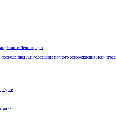
саждённого Ленинграда»
, посвященная 76й годовщине полного освобождения Ленинград
ербурге
лимпикс»