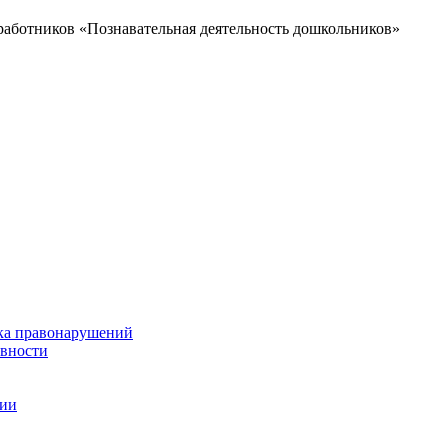
работников «Познавательная деятельность дошкольников»
ка правонарушений
ивности
ции