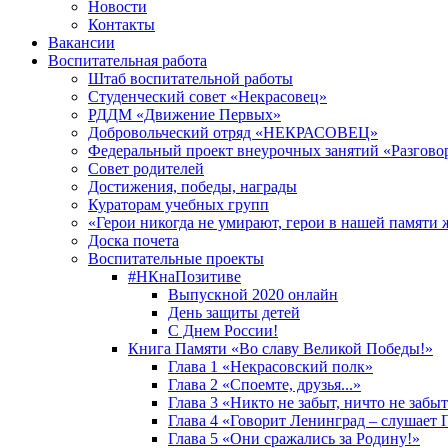
Новости
Контакты
Вакансии
Воспитательная работа
Штаб воспитательной работы
Студенческий совет «Некрасовец»
РДДМ «Движение Первых»
Добровольческий отряд «НЕКРАСОВЕЦ»
Федеральный проект внеурочных занятий «Разгово
Совет родителей
Достижения, победы, награды
Кураторам учебных групп
«Герои никогда не умирают, герои в нашей памяти 
Доска почета
Воспитательные проекты
#НКнаПозитиве
Выпускной 2020 онлайн
День защиты детей
С Днем России!
Книга Памяти «Во славу Великой Победы!»
Глава 1 «Некрасовский полк»
Глава 2 «Споемте, друзья...»
Глава 3 «Никто не забыт, ничто не забы
Глава 4 «Говорит Ленинград – слушает 
Глава 5 «Они сражались за Родину!»