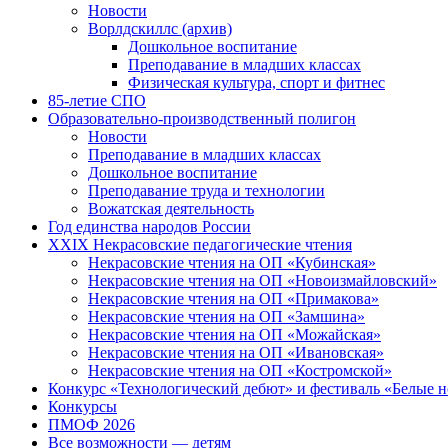
Новости
Ворлдскиллс (архив)
Дошкольное воспитание
Преподавание в младших классах
Физическая культура, спорт и фитнес
85-летие СПО
Образовательно-производственный полигон
Новости
Преподавание в младших классах
Дошкольное воспитание
Преподавание труда и технологии
Вожатская деятельность
Год единства народов России
XXIX Некрасовские педагогические чтения
Некрасовские чтения на ОП «Кубинская»
Некрасовские чтения на ОП «Новоизмайловский»
Некрасовские чтения на ОП «Примакова»
Некрасовские чтения на ОП «Замшина»
Некрасовские чтения на ОП «Можайская»
Некрасовские чтения на ОП «Ивановская»
Некрасовские чтения на ОП «Костромской»
Конкурс «Технологический дебют» и фестиваль «Белые 
Конкурсы
ПМОФ 2026
Все возможности — детям