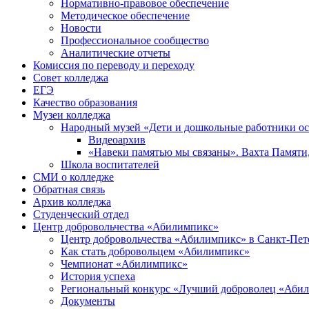
Нормативно-правовое обеспечение
Методическое обеспечение
Новости
Профессиональное сообщество
Аналитические отчеты
Комиссия по переводу и переходу
Совет колледжа
ЕГЭ
Качество образования
Музеи колледжа
Народный музей «Дети и дошкольные работники о
Видеоархив
«Навеки памятью мы связаны». Вахта Памяти
Школа воспитателей
СМИ о колледже
Обратная связь
Архив колледжа
Студенческий отдел
Центр добровольчества «Абилимпикс»
Центр добровольчества «Абилимпикс» в Санкт-Пет
Как стать добровольцем «Абилимпикс»
Чемпионат «Абилимпикс»
История успеха
Региональный конкурс «Лучший доброволец «Аби
Документы