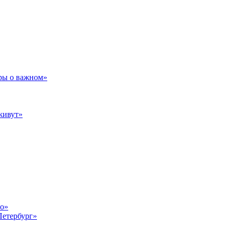
ры о важном»
живут»
то»
Петербург»