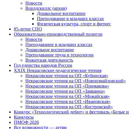
Новости
Ворлдскиллс (архив)
Дошкольное воспитание
Преподавание в младших классах
Физическая культура, спорт и фитнес
85-летие СПО
Образовательно-производственный полигон
Новости
Преподавание в младших классах
Дошкольное воспитание
Преподавание труда и технологии
Вожатская деятельность
Год единства народов России
XXIX Некрасовские педагогические чтения
Некрасовские чтения на ОП «Кубинская»
Некрасовские чтения на ОП «Новоизмайловский»
Некрасовские чтения на ОП «Примакова»
Некрасовские чтения на ОП «Замшина»
Некрасовские чтения на ОП «Можайская»
Некрасовские чтения на ОП «Ивановская»
Некрасовские чтения на ОП «Костромской»
Конкурс «Технологический дебют» и фестиваль «Белые 
Конкурсы
ПМОФ 2026
Все возможности — детям