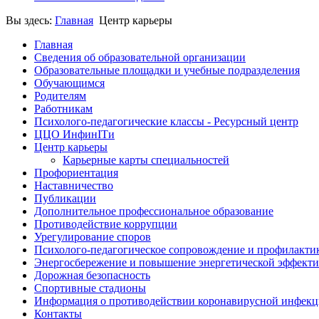
Вы здесь:
Главная
Центр карьеры
Главная
Сведения об образовательной организации
Образовательные площадки и учебные подразделения
Обучающимся
Родителям
Работникам
Психолого-педагогические классы - Ресурсный центр
ЦЦО ИнфинITи
Центр карьеры
Карьерные карты специальностей
Профориентация
Наставничество
Публикации
Дополнительное профессиональное образование
Противодействие коррупции
Урегулирование споров
Психолого-педагогическое сопровождение и профилакти
Энергосбережение и повышение энергетической эффект
Дорожная безопасность
Спортивные стадионы
Информация о противодействии коронавирусной инфек
Контакты