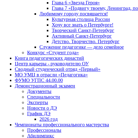
Глава 6 «Звезда Героя»
Глава 7 «Подвигу твоему, Ленинград, п
Любимому городу посвящается!
Культурная столица России
Хочу все знать о Петербурге!
Творческий Санкт-Петербург
Активный Санкт-Петербург
Детство. Творчество. Петербург
Служение педагогике — дело семейное
Конкурс «Студент года»
Книга педагогических династий
Центр карьеры - руководителю ОУ
Сводный студенческий отряд «Первый»
МО УМЦ в отрасли «Педагогика»
ФУМО УГПС 44.00.00
Демонстрационный экзамен
Документы
Специальности
Эксперты
Новости о ДЭ
График ДЭ
2026 год
Чемпионаты профессионального мастерства
Профессионалы
Абилимпикс