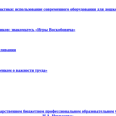
ктики: использование современного оборудования для дошк
ников: знакомьтесь «Игры Воскобовича»
аливания
бенком о важности труда»
дарственном бюджетном профессиональном образовательном 
Н.А. Некрасова»