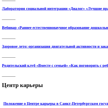
Лаборатория социальной интеграции «Диалог» «Лучшие пра
_______
Вебинар «Раннее естественнонаучное образование дошколь
_______
Здоровое лето: организация двигательной активности и зак
_______
Родительский клуб «Вместе с семьей» «Как поговорить с ре
_______
Центр карьеры
Положение о Центре карьеры в Санкт-Петербургском госу