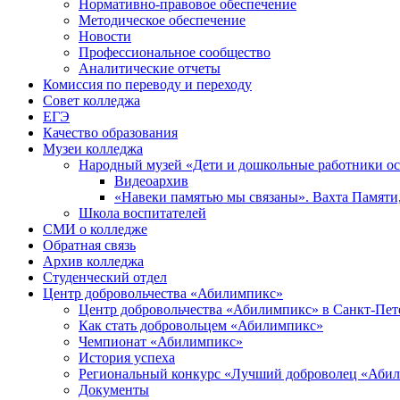
Нормативно-правовое обеспечение
Методическое обеспечение
Новости
Профессиональное сообщество
Аналитические отчеты
Комиссия по переводу и переходу
Совет колледжа
ЕГЭ
Качество образования
Музеи колледжа
Народный музей «Дети и дошкольные работники о
Видеоархив
«Навеки памятью мы связаны». Вахта Памяти
Школа воспитателей
СМИ о колледже
Обратная связь
Архив колледжа
Студенческий отдел
Центр добровольчества «Абилимпикс»
Центр добровольчества «Абилимпикс» в Санкт-Пет
Как стать добровольцем «Абилимпикс»
Чемпионат «Абилимпикс»
История успеха
Региональный конкурс «Лучший доброволец «Аби
Документы