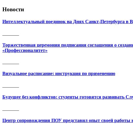
Новости
Интеллектуальный поединок на Днях Санкт-Петербурга в В
_______
Торжественная церемония подписания соглашения о создани
«Профессионалитет»
_______
Визуальное расписание: инструкция по применению
_______
Будущее без конфликтов: студенты готовятся развивать С
_______
Центр сопровождения ПОУ представил опыт своей работы
_______