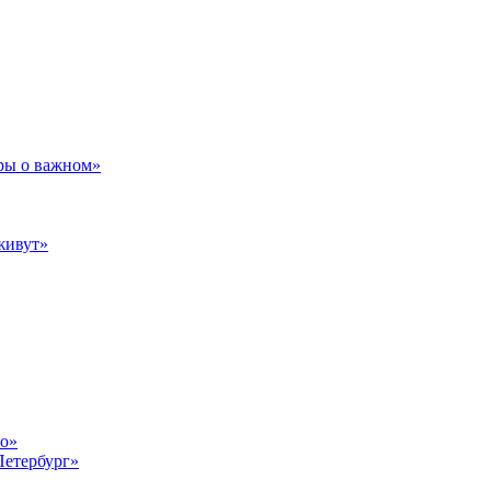
ры о важном»
живут»
то»
Петербург»