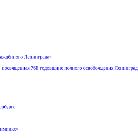
саждённого Ленинграда»
, посвященная 76й годовщине полного освобождения Ленинград
ербурге
лимпикс»