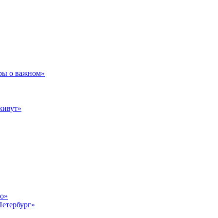
ры о важном»
живут»
то»
Петербург»