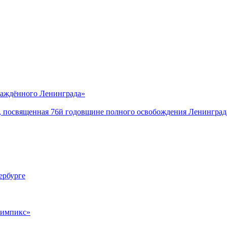
саждённого Ленинграда»
, посвященная 76й годовщине полного освобождения Ленинград
ербурге
лимпикс»