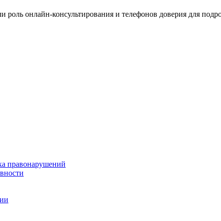
и роль онлайн-консультирования и телефонов доверия для подр
ка правонарушений
ивности
ции