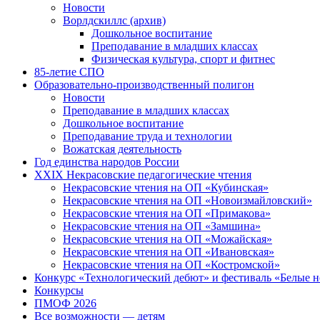
Новости
Ворлдскиллс (архив)
Дошкольное воспитание
Преподавание в младших классах
Физическая культура, спорт и фитнес
85-летие СПО
Образовательно-производственный полигон
Новости
Преподавание в младших классах
Дошкольное воспитание
Преподавание труда и технологии
Вожатская деятельность
Год единства народов России
XXIX Некрасовские педагогические чтения
Некрасовские чтения на ОП «Кубинская»
Некрасовские чтения на ОП «Новоизмайловский»
Некрасовские чтения на ОП «Примакова»
Некрасовские чтения на ОП «Замшина»
Некрасовские чтения на ОП «Можайская»
Некрасовские чтения на ОП «Ивановская»
Некрасовские чтения на ОП «Костромской»
Конкурс «Технологический дебют» и фестиваль «Белые 
Конкурсы
ПМОФ 2026
Все возможности — детям