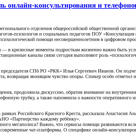
ль онлайн-консультирования и телефонов
о регионального отделения общероссийской общественной орга
гогов-психологов и социальных педагогов ПОУ «Консультация п
й психологической помощи несовершеннолетним в цифровом прос
ми — в кризисные моменты подросткам жизненно важно быть ус
истанционные каналы связи сегодня выполняют роль «психологи
ь председателя СПб РО «РКК» Илья Сергеевич Иванов. Он подч
та, возвращая звонящим чувство опоры. Спикер особо отметил 
ения, продолжила дискуссию, обратив внимание на внутреннюю
елефонную трубку, а также напомнила о важности оперативного
в рамках Российского Красного Креста, рассказала Анастасия А
АНО «Партнерство каждому ребёнку».
упного мегаполиса? Важно, что сервисы помощи развиваются в
и современные чат-платформы. О специфике онлайн-консультиров