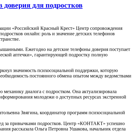
 доверия для подростков
низации «Российский Красный Крест» Центр сопровождения
одростков онлайн: роль и значение детских телефонов
транстве.
лышанными. Ежегодно на детские телефоны доверия поступает
ческой аптечки», гарантирующей подростку полную
еркнул значимость психосоциальной поддержки, которую
необходимость постоянного обмена опытом между ведомствами
 механику диалога с подростком. Она актуализировала
 информирования молодежи о доступных ресурсах экстренной
натольевна Звягина, координатор программ психосоциальной
след за привычками подростков. Центр «КОНТАКТ» успешно
ания рассказала Ольга Петровна Ушакова, начальник отдела