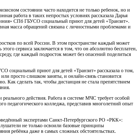
изисном состоянии часто находится не только ребенок, но и
нная работа в таких непростых условиях рассказала Дарья
 линия» СПб ГБУСО социальный приют для детей «Транзит».
овная масса обращений связана с личностными проблемами и
дростков по всей России. В этом пространстве каждый может
того сервиса заключается в том, что он абсолютно бесплатен,
реду, где каждый подросток может без опасений поделиться
СО социальный приют для детей «Транзит» рассказала о том,
 или просто слишком заняты, и онлайн-связь становится
о. Как сделать так, чтобы дистанция не стала препятствием
яния.
 реального действия. Работа в системе МЧС требует особой
кого педагогического колледжа, представив многолетний опыт
роведённый экспертами Санкт‑Петербургского РО «РКК»:
лушатели не только освоили базовые принципы
яния ребёнка даже в самых сложных обстоятельствах.