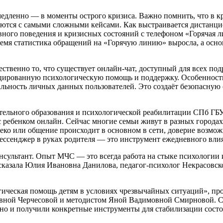
едленно — в моменты острого кризиса. Важно помнить, что в кр
ются с самыми сложными кейсами. Как выстраивается дистанцио
вного поведения и кризисных состояний с телефоном «Горячая
время статистика обращений на «Горячую линию» выросла, а осн
ственно то, что существует онлайн-чат, доступный для всех по
цированную психологическую помощь и поддержку. Особенность э
ьность личных данных пользователей. Это создаёт безопасную с
тельного образования и психологической реабилитации СПб ГБУ
с ребенком онлайн. Сейчас многие семьи живут в разных городах
ко или общение происходит в основном в сети, доверие возможн
мессенджер в руках родителя — это инструмент ежедневного вли
сультант. Опыт МЧС — это всегда работа на стыке психологии и
ассказала Юлия Ивановна Данилова, педагог-психолог Некрасовс
огическая помощь детям в условиях чрезвычайных ситуаций», п
вной Черчесовой и методистом Яной Вадимовной Смирновой. С
но и получили конкретные инструменты для стабилизации состо