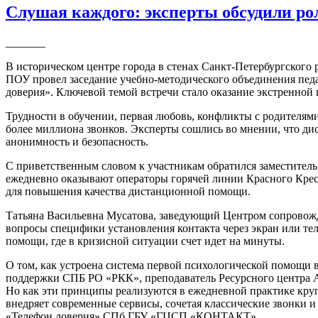
Слушая каждого: эксперты обсудили ро
_______
В историческом центре города в стенах Санкт-Петербургског
ПОУ провел заседание учебно-методического объединения педа
доверия». Ключевой темой встречи стало оказание экстренно
Трудности в обучении, первая любовь, конфликты с родителя
более миллиона звонков. Эксперты сошлись во мнении, что д
анонимность и безопасность.
С приветственным словом к участникам обратился заместител
ежедневно оказывают операторы горячей линии Красного Крес
для повышения качества дистанционной помощи.
Татьяна Васильевна Мусатова, заведующий Центром сопровожд
вопросы специфики установления контакта через экран или т
помощи, где в кризисной ситуации счет идет на минуты.
О том, как устроена система первой психологической помощи 
поддержки СПБ РО «РКК», преподаватель Ресурсного центра 
Но как эти принципы реализуются в ежедневной практике кр
внедряет современные сервисы, сочетая классические звонки 
«Телефон доверия» СПб ГБУ «ГЦСП «КОНТАКТ».