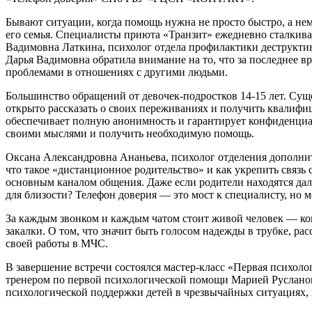
Бывают ситуации, когда помощь нужна не просто быстро, а нем
его семья. Специалисты приюта «Транзит» ежедневно сталкива
Вадимовна Латкина, психолог отдела профилактики деструкти
Дарья Вадимовна обратила внимание на то, что за последнее 
проблемами в отношениях с другими людьми.
Большинство обращений от девочек-подростков 14-15 лет. Суще
открыто рассказать о своих переживаниях и получить квалифи
обеспечивает полную анонимность и гарантирует конфиденциал
своими мыслями и получить необходимую помощь.
Оксана Александровна Ананьева, психолог отделения дополни
что такое «дистанционное родительство» и как укрепить связь 
основным каналом общения. Даже если родители находятся дале
для близости? Телефон доверия — это мост к специалисту, но 
За каждым звонком и каждым чатом стоит живой человек — кон
закалки. О том, что значит быть голосом надежды в трубке, р
своей работы в МЧС.
В завершение встречи состоялся мастер‑класс «Первая психол
тренером по первой психологической помощи Марией Руслано
психологической поддержки детей в чрезвычайных ситуациях, 