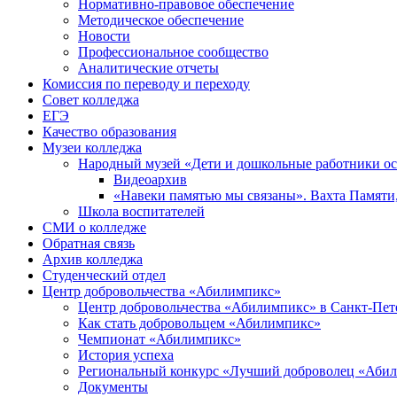
Нормативно-правовое обеспечение
Методическое обеспечение
Новости
Профессиональное сообщество
Аналитические отчеты
Комиссия по переводу и переходу
Совет колледжа
ЕГЭ
Качество образования
Музеи колледжа
Народный музей «Дети и дошкольные работники о
Видеоархив
«Навеки памятью мы связаны». Вахта Памяти
Школа воспитателей
СМИ о колледже
Обратная связь
Архив колледжа
Студенческий отдел
Центр добровольчества «Абилимпикс»
Центр добровольчества «Абилимпикс» в Санкт-Пет
Как стать добровольцем «Абилимпикс»
Чемпионат «Абилимпикс»
История успеха
Региональный конкурс «Лучший доброволец «Аби
Документы