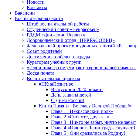
Новости
Контакты
Вакансии
Воспитательная работа
Штаб воспитательной работы
Студенческий совет «Некрасовец»
РДДМ «Движение Первых»
Добровольческий отряд «НЕКРАСОВЕЦ»
Федеральный проект внеурочных занятий «Разгово
Совет родителей
Достижения, победы, награды
Кураторам учебных групп
«Герои никогда не умирают, герои в нашей памяти 
Доска почета
Воспитательные проекты
#НКнаПозитиве
Выпускной 2020 онлайн
День защиты детей
С Днем России!
Книга Памяти «Во славу Великой Победы!»
Глава 1 «Некрасовский полк»
Глава 2 «Споемте, друзья...»
Глава 3 «Никто не забыт, ничто не забы
Глава 4 «Говорит Ленинград – слушает 
Глава 5 «Они сражались за Родину!»