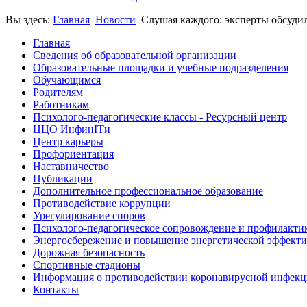
Вы здесь:
Главная
Новости
Слушая каждого: эксперты обсудил
Главная
Сведения об образовательной организации
Образовательные площадки и учебные подразделения
Обучающимся
Родителям
Работникам
Психолого-педагогические классы - Ресурсный центр
ЦЦО ИнфинITи
Центр карьеры
Профориентация
Наставничество
Публикации
Дополнительное профессиональное образование
Противодействие коррупции
Урегулирование споров
Психолого-педагогическое сопровождение и профилакти
Энергосбережение и повышение энергетической эффект
Дорожная безопасность
Спортивные стадионы
Информация о противодействии коронавирусной инфек
Контакты