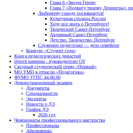
Глава 6 «Звезда Героя»
Глава 7 «Подвигу твоему, Ленинград, п
Любимому городу посвящается!
Культурная столица России
Хочу все знать о Петербурге!
Творческий Санкт-Петербург
Активный Санкт-Петербург
Детство. Творчество. Петербург
Служение педагогике — дело семейное
Конкурс «Студент года»
Книга педагогических династий
Центр карьеры - руководителю ОУ
Сводный студенческий отряд «Первый»
МО УМЦ в отрасли «Педагогика»
ФУМО УГПС 44.00.00
Демонстрационный экзамен
Документы
Специальности
Эксперты
Новости о ДЭ
График ДЭ
2026 год
Чемпионаты профессионального мастерства
Профессионалы
Абилимпикс