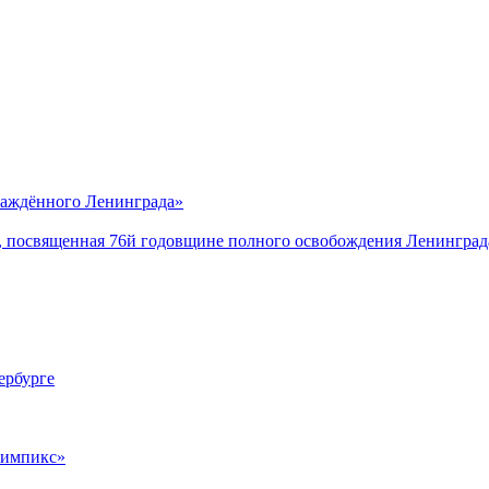
саждённого Ленинграда»
, посвященная 76й годовщине полного освобождения Ленинград
ербурге
лимпикс»