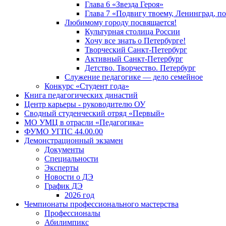
Глава 6 «Звезда Героя»
Глава 7 «Подвигу твоему, Ленинград, п
Любимому городу посвящается!
Культурная столица России
Хочу все знать о Петербурге!
Творческий Санкт-Петербург
Активный Санкт-Петербург
Детство. Творчество. Петербург
Служение педагогике — дело семейное
Конкурс «Студент года»
Книга педагогических династий
Центр карьеры - руководителю ОУ
Сводный студенческий отряд «Первый»
МО УМЦ в отрасли «Педагогика»
ФУМО УГПС 44.00.00
Демонстрационный экзамен
Документы
Специальности
Эксперты
Новости о ДЭ
График ДЭ
2026 год
Чемпионаты профессионального мастерства
Профессионалы
Абилимпикс