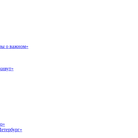
ры о важном»
живут»
то»
Петербург»