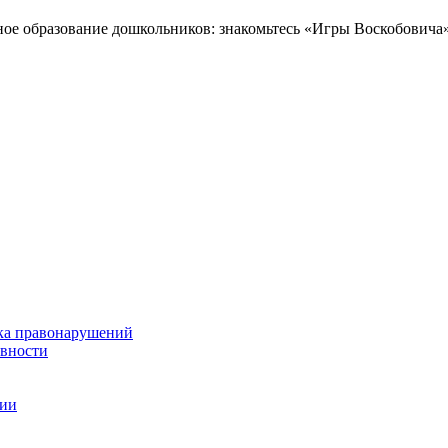
ное образование дошкольников: знакомьтесь «Игры Воскобовича
ка правонарушений
ивности
ции