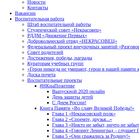
Новости
Контакты
Вакансии
Воспитательная работа
Штаб воспитательной работы
Студенческий совет «Некрасовец»
РДДМ «Движение Первых»
Добровольческий отряд «НЕКРАСОВЕЦ»
Федеральный проект внеурочных занятий «Разгово
Совет родителей
Достижения, победы, награды
Кураторам учебных групп
«Герои никогда не умирают, герои в нашей памяти 
Доска почета
Воспитательные проекты
#НКнаПозитиве
Выпускной 2020 онлайн
День защиты детей
С Днем России!
Книга Памяти «Во славу Великой Победы!»
Глава 1 «Некрасовский полк»
Глава 2 «Споемте, друзья...»
Глава 3 «Никто не забыт, ничто не забы
Глава 4 «Говорит Ленинград – слушает 
Глава 5 «Они сражались за Родину!»