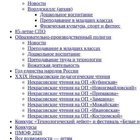
Новости
Ворлдскиллс (архив)
Дошкольное воспитание
Преподавание в младших классах
Физическая культура, спорт и фитнес
85-летие СПО
Образовательно-производственный полигон
Новости
Преподавание в младших классах
Дошкольное воспитание
Преподавание труда и технологии
Вожатская деятельность
Год единства народов России
XXIX Некрасовские педагогические чтения
Некрасовские чтения на ОП «Кубинская»
Некрасовские чтения на ОП «Новоизмайловский»
Некрасовские чтения на ОП «Примакова»
Некрасовские чтения на ОП «Замшина»
Некрасовские чтения на ОП «Можайская»
Некрасовские чтения на ОП «Ивановская»
Некрасовские чтения на ОП «Костромской»
Конкурс «Технологический дебют» и фестиваль «Белые 
Конкурсы
ПМОФ 2026
Все возможности — детям