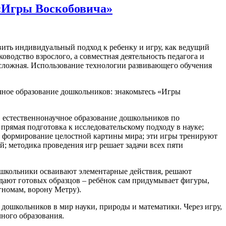
 «Игры Воскобовича»
авить индивидуальный подход к ребенку и игру, как ведущий
оводство взрослого, а совместная деятельность педагога и
о сложная. Использование технологии развивающего обучения
чное образование дошкольников: знакомьтесь «Игры
 естественнонаучное образование дошкольников по
прямая подготовка к исследовательскому подходу в науке;
 формирование целостной картины мира; эти игры тренируют
; методика проведения игр решает задачи всех пяти
 дошкольники осваивают элементарные действия, решают
е дают готовых образцов – ребёнок сам придумывает фигуры,
гномам, ворону Метру).
 дошкольников в мир науки, природы и математики. Через игру,
чного образования.