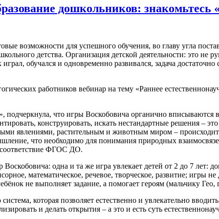
бразование дошкольников: знакомьтесь
товые возможности для успешного обучения, во главу угла пост
кольного детства. Организация детской деятельности: это не рук
к играл, обучался и одновременно развивался, задача достаточн
огических работников вебинар на тему «Раннее естественнонау
 подчеркнула, что игры Воскобовича органично вписываются в
ировать, конструировать, искать нестандартные решения – это 
ными явлениями, растительным и животным миром – происходит
ышление, что необходимо для понимания природных взаимосвязей
– соответствие ФГОС ДО.
Воскобовича: одна и та же игра увлекает детей от 2 до 7 лет:
сорное, математическое, речевое, творческое, развитие; игры н
ебёнок не выполняет задание, а помогает героям (мальчику Гео, 
 система, которая позволяет естественно и увлекательно вводить
лизировать и делать открытия – а это и есть суть естественнонау