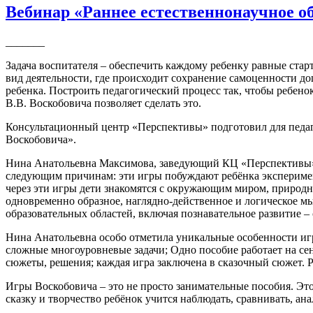
Вебинар «Раннее естественнонаучное о
_______
Задача воспитателя – обеспечить каждому ребенку равные стар
вид деятельности, где происходит сохранение самоценности дош
ребенка. Построить педагогический процесс так, чтобы ребено
В.В. Воскобовича позволяет сделать это.
Консультационный центр «Перспективы» подготовил для педаг
Воскобовича».
Нина Анатольевна Максимова, заведующий КЦ «Перспективы»,
следующим причинам: эти игры побуждают ребёнка эксперимент
через эти игры дети знакомятся с окружающим миром, природ
одновременно образное, наглядно-действенное и логическое м
образовательных областей, включая познавательное развитие 
Нина Анатольевна особо отметила уникальные особенности игр 
сложные многоуровневые задачи; Одно пособие работает на сен
сюжеты, решения; каждая игра заключена в сказочный сюжет. Р
Игры Воскобовича – это не просто занимательные пособия. Это
сказку и творчество ребёнок учится наблюдать, сравнивать, ана