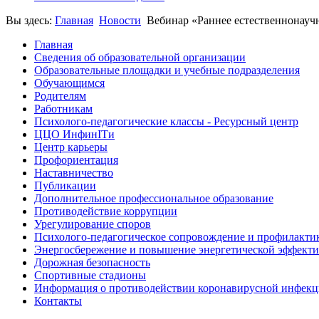
Вы здесь:
Главная
Новости
Вебинар «Раннее естественнонауч
Главная
Сведения об образовательной организации
Образовательные площадки и учебные подразделения
Обучающимся
Родителям
Работникам
Психолого-педагогические классы - Ресурсный центр
ЦЦО ИнфинITи
Центр карьеры
Профориентация
Наставничество
Публикации
Дополнительное профессиональное образование
Противодействие коррупции
Урегулирование споров
Психолого-педагогическое сопровождение и профилакти
Энергосбережение и повышение энергетической эффект
Дорожная безопасность
Спортивные стадионы
Информация о противодействии коронавирусной инфек
Контакты