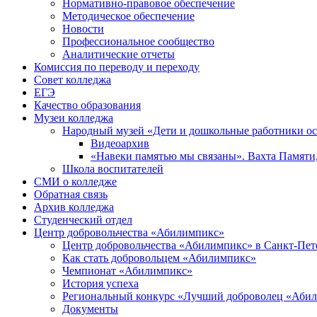
Нормативно-правовое обеспечение
Методическое обеспечение
Новости
Профессиональное сообщество
Аналитические отчеты
Комиссия по переводу и переходу
Совет колледжа
ЕГЭ
Качество образования
Музеи колледжа
Народный музей «Дети и дошкольные работники о
Видеоархив
«Навеки памятью мы связаны». Вахта Памяти
Школа воспитателей
СМИ о колледже
Обратная связь
Архив колледжа
Студенческий отдел
Центр добровольчества «Абилимпикс»
Центр добровольчества «Абилимпикс» в Санкт-Пет
Как стать добровольцем «Абилимпикс»
Чемпионат «Абилимпикс»
История успеха
Региональный конкурс «Лучший доброволец «Аби
Документы